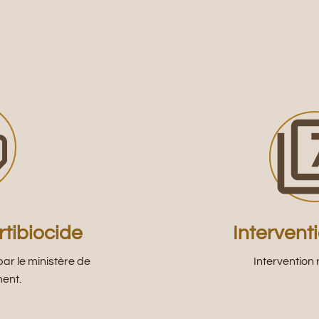
filt
tibiocide
Intervent
par le ministère de
Intervention 
ment.