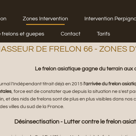
ion
Zones Intervention
Intervention Perpign
 frelons et guepes
Contact
Tarifs
ASSEUR DE FRELON 66 - ZONES 
Le frelon asiatique gagne du terrain aux
urnal l'Indépendant titrait déjà en 2015
l'arrivée du frelon asia
ntales
, force est de constater que depuis la situation ne s'est 
in, et des nids de frelons sont de plus en plus visibles dans no
es villes du sud de la France.
Désinsectisation - Lutter contre le frelon asi